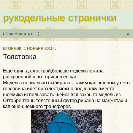
рукодельные странички
▼
ВТОРНИК, 1 НОЯБРЯ 2011 Г.
Толстовка
Еще один долгострой,больше недели лежала
раскроенной,и вот пришел ее час.
Модель специально выбирала с таким капюшоном,у него
горловина идет внахлест,можно под шапку вместо
шлемика использовать-шейка вся закрыта.модель из
Оттобре,ткань-толстенный футер,рибана на манжетах и
капюшон,немного трансферов